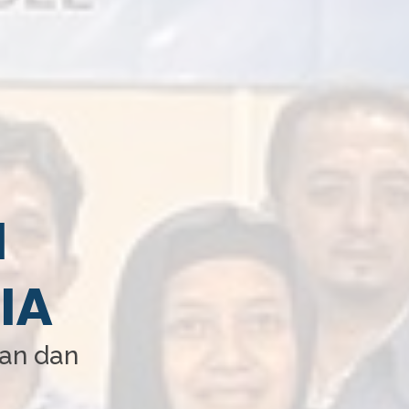
I
IA
aan dan